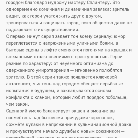
городом благодаря мудрому мастеру Сплинтеру. Это
одновременно комичная и динамичная завязка: зритель
видит, как герои учатся жить друг с другом,
тренироваться и защищать город, пока общество даже не
подозревает о их существовании.
С первых минут серия задает тон всему сериалу: юмор
переплетается с напряженными уличными боями, а
бытовые сцены в лофте сменяются погонями на крышах и
внезапными столкновениями с преступностью. Герои —
разные по характеру: от неуёмного оптимизма до
сдержанного умиротворения — мгновенно полюбятся
зрителю. В этой серии также появляется ключевой
антагонист, чья тень над городом обещает серьёзные
испытания в будущем, и закладываются основы
конфликта с кланом, который любит порядок побольше,
чем закон.
Сценарий умело балансирует экшен и эмоции: вы
посмеётесь над бытовыми причудами черепашек,
сожмёте кулаки в напряжении в кульминационной драке
и прочувствуете начало дружбы с новым союзником —
репортёршей, которая начинает подозревать, что в