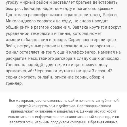
угрозу мирный район и заставляет братьев действовать
быстро. Леонардо ведёт команду в погоню по крышам,
Донателло расшифровывает странные сигналы, Рафа и
Микеланджело ссорятся на ходу, но снова находят
общий ритм в разгаре сражения. Завязка крутится вокруг
украденной технологии и тайны, которая может
изменить баланс сил в городе. Серия полна зрелищных
боёв, остроумных реплик и неожиданных поворотов —
финал оставляет интригующий клиффхэнгер, намекая на
раскрытие масштабного заговора в следующих эпизодах.
Идеально подойдёт для тех, кто ищет свежую дозу
приключений: Черепашки мутанты ниндзя 3 сезон 42
серия смотреть онлайн, описание серии, обзор и
трейлер.
Все материалы расположенные на сайте не являются публичной
офертой или призывом к действию. Все товарные знаки
принадлежат их законным владельцам. Данный ресурс носит
исключительно информационно-ознакомительный характер, и не
является официальным продуктом компании.
Обратная связь с