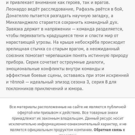
и привлекает внимание как героев, так и врагов.
Леонардо ведёт расследование, Рафаэль рвётся в бой,
Донателло пытается разгадать научную загадку, а
Микеланджело старается сохранить командный дух.
Завязка держит в напряжении — команда разделяется,
чтобы перехватить крадущиеся тени и спасти мир от
нарастающей угрозы. На крыше небоскрёба происходит
зрелищная стычка со старым врагом, а неожиданный
союзник помогает черепашкам понять истинную природу
прибора. Серия сочетает остроумные диалоги,
эмоциональные конфликты внутри команды и
эффектные боевые сцены, оставаясь при этом искренней
и тёплой — идеальный эпизод сезона 3, серия 8 для
поклонников приключений и юмора.
Все материалы расположенные на сайте не являются публичной
офертой или призывом к действию. Все товарные знаки
принадлежат их законным владельцам. Данный ресурс носит
исключительно информационно-ознакомительный характер, и не
является официальным продуктом компании.
Обратная связь с