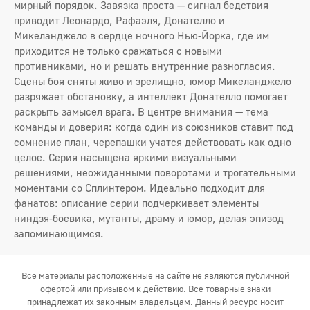
мирный порядок. Завязка проста — сигнал бедствия
приводит Леонардо, Рафаэля, Донателло и
Микеланджело в сердце ночного Нью-Йорка, где им
приходится не только сражаться с новыми
противниками, но и решать внутренние разногласия.
Сцены боя сняты живо и зрелищно, юмор Микеланджело
разряжает обстановку, а интеллект Донателло помогает
раскрыть замысел врага. В центре внимания — тема
команды и доверия: когда один из союзников ставит под
сомнение план, черепашки учатся действовать как одно
целое. Серия насыщена яркими визуальными
решениями, неожиданными поворотами и трогательными
моментами со Сплинтером. Идеально подходит для
фанатов: описание серии подчеркивает элементы
ниндзя-боевика, мутанты, драму и юмор, делая эпизод
запоминающимся.
Все материалы расположенные на сайте не являются публичной
офертой или призывом к действию. Все товарные знаки
принадлежат их законным владельцам. Данный ресурс носит