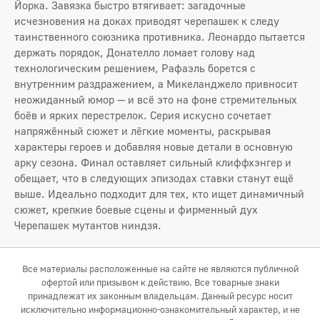
Йорка. Завязка быстро втягивает: загадочные
исчезновения на доках приводят черепашек к следу
таинственного союзника противника. Леонардо пытается
держать порядок, Донателло ломает голову над
технологическим решением, Рафаэль борется с
внутренним раздражением, а Микеланджело привносит
неожиданный юмор — и всё это на фоне стремительных
боёв и ярких перестрелок. Серия искусно сочетает
напряжённый сюжет и лёгкие моменты, раскрывая
характеры героев и добавляя новые детали в основную
арку сезона. Финал оставляет сильный клиффхэнгер и
обещает, что в следующих эпизодах ставки станут ещё
выше. Идеально подходит для тех, кто ищет динамичный
сюжет, крепкие боевые сцены и фирменный дух
Черепашек мутантов ниндзя.
Все материалы расположенные на сайте не являются публичной
офертой или призывом к действию. Все товарные знаки
принадлежат их законным владельцам. Данный ресурс носит
исключительно информационно-ознакомительный характер, и не