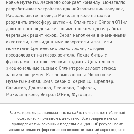
новые мутанты. Леонардо собирает команду: Донателло
разрабатывает устройство для нейтрализации ловушек,
Рафаэль рвётся в бой, а Микеланджело пытается
разрядить атмосферу шутками. Сплинтер и Эйприл О'Нил
дают ценные подсказки, но именно командная работа
черепашек решит исход. Серия наполнена динамичными
схватками, неожиданными поворотами и тонкими
моментами братьевских разногласий, которые
преодолевают на глазах зрителя. Яркие битвы с
футовцами, технологические гаджеты Донателло и
эмоциональные сцены с Сплинтером делают эпизод
запоминающимся. Ключевые запросы: Черепашки
мутанты ниндзя, 1987, сезон 5, серия 10, Шреддер,
Сплинтер, Донателло, Леонардо, Рафаэль,
Микеланджело, Эйприл О'Нил, Футовцы.
Все материалы расположенные на сайте не являются публичной
офертой или призывом к действию. Все товарные знаки
принадлежат их законным владельцам. Данный ресурс носит
исключительно информационно-ознакомительный характер, и не