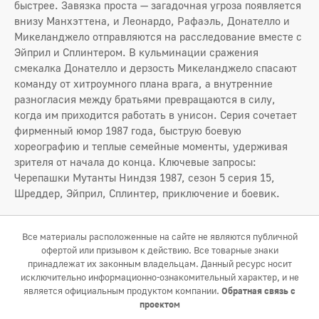
быстрее. Завязка проста — загадочная угроза появляется
внизу Манхэттена, и Леонардо, Рафаэль, Донателло и
Микеланджело отправляются на расследование вместе с
Эйприл и Сплинтером. В кульминации сражения
смекалка Донателло и дерзость Микеланджело спасают
команду от хитроумного плана врага, а внутренние
разногласия между братьями превращаются в силу,
когда им приходится работать в унисон. Серия сочетает
фирменный юмор 1987 года, быструю боевую
хореографию и теплые семейные моменты, удерживая
зрителя от начала до конца. Ключевые запросы:
Черепашки Мутанты Ниндзя 1987, сезон 5 серия 15,
Шреддер, Эйприл, Сплинтер, приключение и боевик.
Все материалы расположенные на сайте не являются публичной
офертой или призывом к действию. Все товарные знаки
принадлежат их законным владельцам. Данный ресурс носит
исключительно информационно-ознакомительный характер, и не
является официальным продуктом компании.
Обратная связь с
проектом