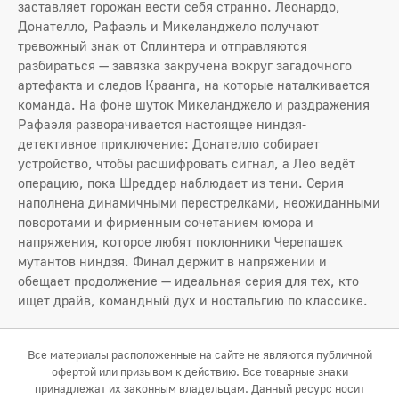
заставляет горожан вести себя странно. Леонардо,
Донателло, Рафаэль и Микеланджело получают
тревожный знак от Сплинтера и отправляются
разбираться — завязка закручена вокруг загадочного
артефакта и следов Краанга, на которые наталкивается
команда. На фоне шуток Микеланджело и раздражения
Рафаэля разворачивается настоящее ниндзя-
детективное приключение: Донателло собирает
устройство, чтобы расшифровать сигнал, а Лео ведёт
операцию, пока Шреддер наблюдает из тени. Серия
наполнена динамичными перестрелками, неожиданными
поворотами и фирменным сочетанием юмора и
напряжения, которое любят поклонники Черепашек
мутантов ниндзя. Финал держит в напряжении и
обещает продолжение — идеальная серия для тех, кто
ищет драйв, командный дух и ностальгию по классике.
Все материалы расположенные на сайте не являются публичной
офертой или призывом к действию. Все товарные знаки
принадлежат их законным владельцам. Данный ресурс носит