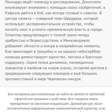
Леонардо ведёт команду в расследование, Донателло
анализирует аномалию с помощью своих изобретений, а
Рафаэль рвётся в бой, как всегда готовый к схватке. В
центре сюжета — коварный план Шреддера, который
использует экспериментальное устройство, чтобы
посеять хаос и усилить криминальную власть в городе.
Сплинтер предупреждает о тонкой грани между
храбростью и безрассудством, а Микеланджело
добавляет лёгкости и юмора в напряжённые моменты.
Бои происходят в трущобах и на крышах небоскрёбов:
команда демонстрирует единство, тактика и братскую
поддержку. Серия полна динамики, неожиданных
поворотов и намёков на новую угрозу, оставляя зрителя в
предвкушении следующих эпизодов и ещё больших
противостояний в мире Черепашек-ниндзя.
Все материалы расположенные на сайте не являются публичной
офертой или призывом к действию. Все товарные знаки
принадлежат их законным владельцам. Данный ресурс носит
исключительно информационно-ознакомительный характер, и не