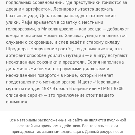
подпольных соревнований, где преступники гоняются за
древним артефактом. Леонардо пытается держать
братьев в узде, Донателло расследует технические
улики, Рафа врывается в схватку с местными
головорезами, а Микеланджело — как всегда — добавляет
юмора в опасные моменты. Завязка: улицы наполняются
слухами о сокровище, и след ведёт к старому складу
Шреддера. Напряжение растёт, когда выясняется, что
артефакт способен усилить мутации — и в игру вступают
неожиданные союзники и предатели. Серия наполнена
динамичными боями, остроумными диалогами и
неожиданным поворотом в конце, который меняет
представление о мотивах врагов. Ищете «Черепашки
мутанты ниндзя 1987 9 сезон 6 серия» или «TMNT 9x06
описание серии» — это приключение стоит вашего
внимания.
Все материалы расположенные на сайте не являются публичной
офертой или призывом к действию. Все товарные знаки
принадлежат их законным владельцам. Данный ресурс носит