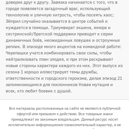
доверие друг к другу. Завязка начинается с того, что в
городе появляется загадочный враг, использующий
технологию и уличную хитрость, чтобы посеять хаос;
Эйприл случайно оказывается в центре событий и
нуждается в помощи. Триумвират экшена, юмора и
сестринской/братской поддержки приводит к серии
динамичных боёв, неожиданных ловушек и остроумных
реплик. В эпизоде много акцентов на командной работе:
Черепашки учатся комбинировать свои силы, чтобы
нейтрализовать план злодея, и при этом раскрывают
новые стороны характера каждого из них. Этот выпуск из
сезона 1 хорошо иллюстрирует темы дружбы,
ответственности и городского героизма, делая эпизод 21
запоминающимся для поклонников Новая мутация и
всех, кто любит боевик с душой.
Все материалы расположенные на сайте не являются публичной
офертой или призывом к действию. Все товарные знаки
принадлежат их законным владельцам. Данный ресурс носит
исключительно информационно-ознакомительный характер, и не