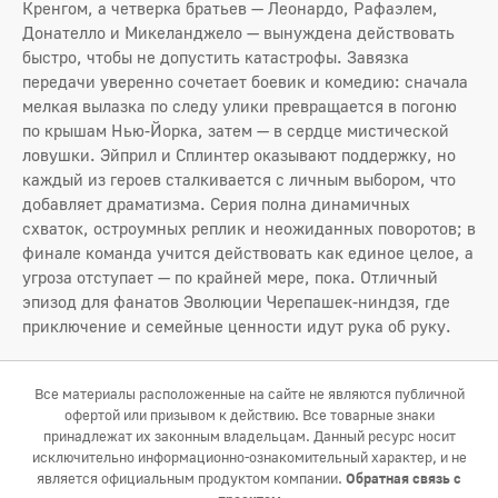
Кренгом, а четверка братьев — Леонардо, Рафаэлем,
Донателло и Микеланджело — вынуждена действовать
быстро, чтобы не допустить катастрофы. Завязка
передачи уверенно сочетает боевик и комедию: сначала
мелкая вылазка по следу улики превращается в погоню
по крышам Нью-Йорка, затем — в сердце мистической
ловушки. Эйприл и Сплинтер оказывают поддержку, но
каждый из героев сталкивается с личным выбором, что
добавляет драматизма. Серия полна динамичных
схваток, остроумных реплик и неожиданных поворотов; в
финале команда учится действовать как единое целое, а
угроза отступает — по крайней мере, пока. Отличный
эпизод для фанатов Эволюции Черепашек-ниндзя, где
приключение и семейные ценности идут рука об руку.
Все материалы расположенные на сайте не являются публичной
офертой или призывом к действию. Все товарные знаки
принадлежат их законным владельцам. Данный ресурс носит
исключительно информационно-ознакомительный характер, и не
является официальным продуктом компании.
Обратная связь с