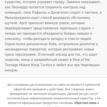
существо, которое угрожает городу. Завязка показывает,
как Леонардо пытается сохранить контроль над
командой, пока Рафаэль и Донателло спорят о тактике, а
Микеланджело ищет способ разрядить обстановку
шуткой. April приносит важную улики, которые
переворачивают представление черепашек о враге —
теперь им приходится объединить боевые навыки и
смекалку, чтобы разгадать загадку и спасти людей.
Серия полна динамичных боёв, остроумных диалогов и
неожиданных поворотов, которые раскрывают новые
грани персонажей. Отличный эпизод для тех, кто ищет
энергию, юмор и напряжённый сюжет в Rise of the
Teenage Mutant Ninja Turtles и любит все про Черепашки-
ниндзя.
Все материалы расположенные на сайте не являются публичной
офертой или призывом к действию. Все товарные знаки
принадлежат их законным владельцам. Данный ресурс носит
исключительно информационно-ознакомительный характер, и не
является официальным продуктом компании.
Обратная связь с