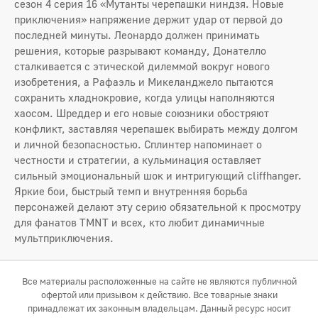
сезон 4 серия 16 «Мутанты черепашки ниндзя. Новые
приключения» напряжение держит удар от первой до
последней минуты. Леонардо должен принимать
решения, которые разрывают команду, Донателло
сталкивается с этической дилеммой вокруг нового
изобретения, а Рафаэль и Микеланджело пытаются
сохранить хладнокровие, когда улицы наполняются
хаосом. Шреддер и его новые союзники обостряют
конфликт, заставляя черепашек выбирать между долгом
и личной безопасностью. Сплинтер напоминает о
честности и стратегии, а кульминация оставляет
сильный эмоциональный шок и интригующий cliffhanger.
Яркие бои, быстрый темп и внутренняя борьба
персонажей делают эту серию обязательной к просмотру
для фанатов TMNT и всех, кто любит динамичные
мультприключения.
Все материалы расположенные на сайте не являются публичной
офертой или призывом к действию. Все товарные знаки
принадлежат их законным владельцам. Данный ресурс носит