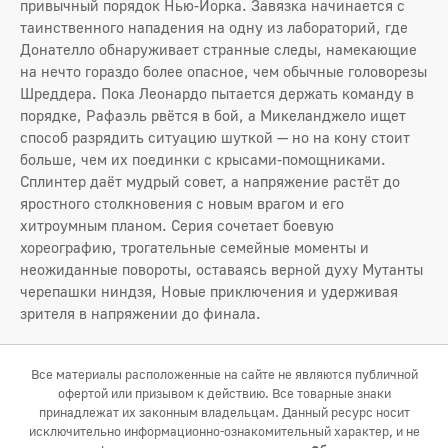
привычный порядок Нью-Йорка. Завязка начинается с
таинственного нападения на одну из лабораторий, где
Донателло обнаруживает странные следы, намекающие
на нечто гораздо более опасное, чем обычные головорезы
Шреддера. Пока Леонардо пытается держать команду в
порядке, Рафаэль рвётся в бой, а Микеланджело ищет
способ разрядить ситуацию шуткой — но на кону стоит
больше, чем их поединки с крысами-помощниками.
Сплинтер даёт мудрый совет, а напряжение растёт до
яростного столкновения с новым врагом и его
хитроумным планом. Серия сочетает боевую
хореографию, трогательные семейные моменты и
неожиданные повороты, оставаясь верной духу Мутанты
черепашки ниндзя, Новые приключения и удерживая
зрителя в напряжении до финала.
Все материалы расположенные на сайте не являются публичной
офертой или призывом к действию. Все товарные знаки
принадлежат их законным владельцам. Данный ресурс носит
исключительно информационно-ознакомительный характер, и не