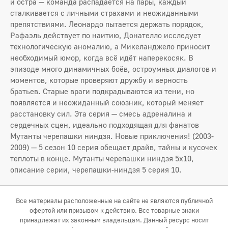
и остра — команда распадается на пары, каждый
сталкивается с личными страхами и неожиданными
препятствиями. Леонардо пытается держать порядок,
Рафаэль действует по наитию, Донателло исследует
технологическую аномалию, а Микеланджело приносит
необходимый юмор, когда всё идёт наперекосяк. В
эпизоде много динамичных боёв, остроумных диалогов и
моментов, которые проверяют дружбу и верность
братьев. Старые враги подкрадываются из тени, но
появляется и неожиданный союзник, который меняет
расстановку сил. Эта серия — смесь адреналина и
сердечных сцен, идеально подходящая для фанатов
Мутанты черепашки ниндзя. Новые приключения! (2003-
2009) — 5 сезон 10 серия обещает драйв, тайны и кусочек
теплоты в конце. Мутанты черепашки ниндзя 5x10,
описание серии, черепашки-ниндзя 5 серия 10.
Все материалы расположенные на сайте не являются публичной
офертой или призывом к действию. Все товарные знаки
принадлежат их законным владельцам. Данный ресурс носит