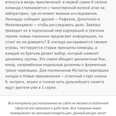
втянуты в вихрь приключений: в первой серии 6 сезона
команда сталкивается с таинственной волной атак на
лаборатории, где исчезают важные исследования.
Леонардо собирает друзей — Рафаэля, Донателло и
Микеланджело — чтобы расследовать дело. Завязка
приводит их в подпольный мир корпораций и уличных
героев: новые союзники предлагают информацию, но
стоит ли им доверять? В эпизоде раскрываются свежие
угрозы, тестируются старые принципы команды, и
каждый из братьев делает выбор, который изменит
динамику группы. Эта серия обещает динамичные бои,
юмор, напряжённые моральные дилеммы и фирменные
трюки черепашек. Для поклонников Мутанты черепашки
ниндзя и Новые приключения — отличный старт сезона
6: интрига, экшен и тонкая нить дальнейшего сюжета
ждут зрителя уже в 1 серии.
Все материалы расположенные на сайте не являются публичной
офертой или призывом к действию. Все товарные знаки
принадлежат их законным владельцам. Данный ресурс носит