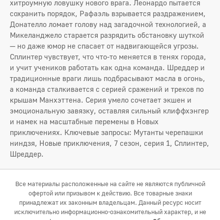
хитроумную ловушку нового врага. Леонардо пытается
сохранить порядок, Рафаэль взрывается раздражением,
Донателло ломает голову над загадочной технологией, а
Микеланджело старается разрядить обстановку шуткой
— но даже юмор не спасает от надвигающейся угрозы.
Сплинтер чувствует, что что‑то меняется в тенях города,
и учит учеников работать как одна команда. Шреддер и
традиционные враги лишь подбрасывают масла в огонь,
а команда сталкивается с серией сражений и треков по
крышам Манхэттена. Серия умело сочетает экшен и
эмоциональную завязку, оставляя сильный клиффхэнгер
и намек на масштабные перемены в Новых
приключениях. Ключевые запросы: Мутанты черепашки
ниндзя, Новые приключения, 7 сезон, серия 1, Сплинтер,
Шреддер.
Все материалы расположенные на сайте не являются публичной
офертой или призывом к действию. Все товарные знаки
принадлежат их законным владельцам. Данный ресурс носит
исключительно информационно-ознакомительный характер, и не