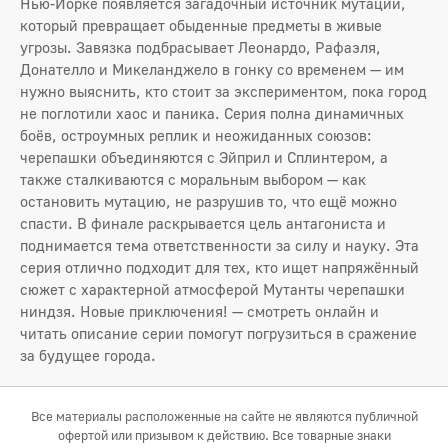
Нью-Йорке появляется загадочный источник мутаций,
который превращает обыденные предметы в живые
угрозы. Завязка подбрасывает Леонардо, Рафаэля,
Донателло и Микеланджело в гонку со временем — им
нужно выяснить, кто стоит за экспериментом, пока город
не поглотили хаос и паника. Серия полна динамичных
боёв, остроумных реплик и неожиданных союзов:
черепашки объединяются с Эйприл и Сплинтером, а
также сталкиваются с моральным выбором — как
остановить мутацию, не разрушив то, что ещё можно
спасти. В финале раскрывается цель антагониста и
поднимается тема ответственности за силу и науку. Эта
серия отлично подходит для тех, кто ищет напряжённый
сюжет с характерной атмосферой Мутанты черепашки
ниндзя. Новые приключения! — смотреть онлайн и
читать описание серии помогут погрузиться в сражение
за будущее города.
Все материалы расположенные на сайте не являются публичной
офертой или призывом к действию. Все товарные знаки