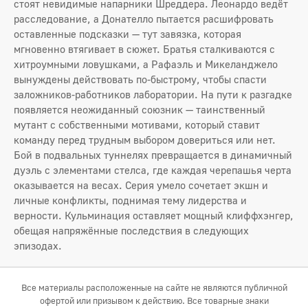
стоят невидимые напарники Шреддера. Леонардо ведёт
расследование, а Донателло пытается расшифровать
оставленные подсказки — тут завязка, которая
мгновенно втягивает в сюжет. Братья сталкиваются с
хитроумными ловушками, а Рафаэль и Микеланджело
вынуждены действовать по-быстрому, чтобы спасти
заложников-работников лаборатории. На пути к разгадке
появляется неожиданный союзник — таинственный
мутант с собственными мотивами, который ставит
команду перед трудным выбором довериться или нет.
Бой в подвальных туннелях превращается в динамичный
дуэль с элементами стелса, где каждая черепашья черта
оказывается на весах. Серия умело сочетает экшн и
личные конфликты, поднимая тему лидерства и
верности. Кульминация оставляет мощный клиффхэнгер,
обещая напряжённые последствия в следующих
эпизодах.
Все материалы расположенные на сайте не являются публичной
офертой или призывом к действию. Все товарные знаки