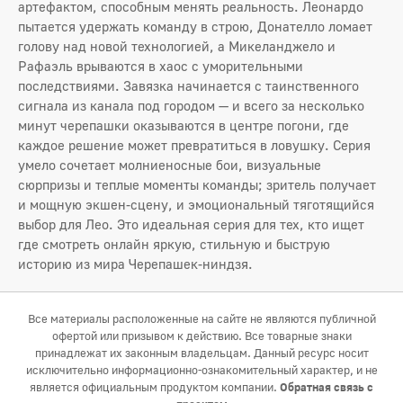
артефактом, способным менять реальность. Леонардо
пытается удержать команду в строю, Донателло ломает
голову над новой технологией, а Микеланджело и
Рафаэль врываются в хаос с уморительными
последствиями. Завязка начинается с таинственного
сигнала из канала под городом — и всего за несколько
минут черепашки оказываются в центре погони, где
каждое решение может превратиться в ловушку. Серия
умело сочетает молниеносные бои, визуальные
сюрпризы и теплые моменты команды; зритель получает
и мощную экшен-сцену, и эмоциональный тяготящийся
выбор для Лео. Это идеальная серия для тех, кто ищет
где смотреть онлайн яркую, стильную и быструю
историю из мира Черепашек-ниндзя.
Все материалы расположенные на сайте не являются публичной
офертой или призывом к действию. Все товарные знаки
принадлежат их законным владельцам. Данный ресурс носит
исключительно информационно-ознакомительный характер, и не
является официальным продуктом компании.
Обратная связь с