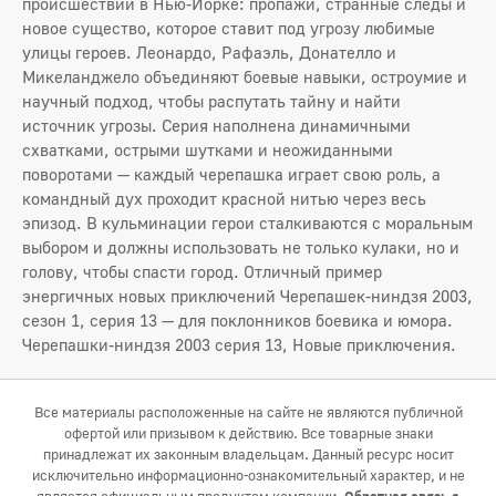
происшествий в Нью-Йорке: пропажи, странные следы и
новое существо, которое ставит под угрозу любимые
улицы героев. Леонардо, Рафаэль, Донателло и
Микеланджело объединяют боевые навыки, остроумие и
научный подход, чтобы распутать тайну и найти
источник угрозы. Серия наполнена динамичными
схватками, острыми шутками и неожиданными
поворотами — каждый черепашка играет свою роль, а
командный дух проходит красной нитью через весь
эпизод. В кульминации герои сталкиваются с моральным
выбором и должны использовать не только кулаки, но и
голову, чтобы спасти город. Отличный пример
энергичных новых приключений Черепашек-ниндзя 2003,
сезон 1, серия 13 — для поклонников боевика и юмора.
Черепашки-ниндзя 2003 серия 13, Новые приключения.
Все материалы расположенные на сайте не являются публичной
офертой или призывом к действию. Все товарные знаки
принадлежат их законным владельцам. Данный ресурс носит
исключительно информационно-ознакомительный характер, и не