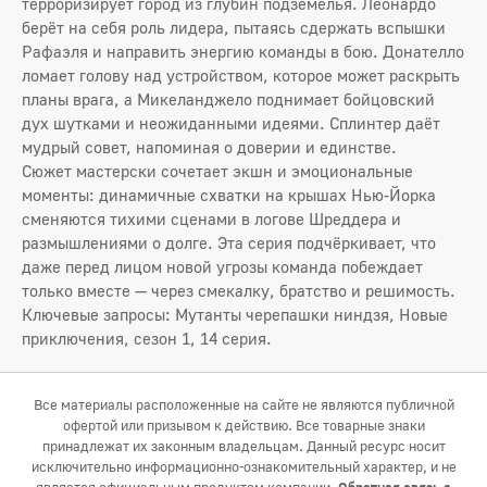
терроризирует город из глубин подземелья. Леонардо
берёт на себя роль лидера, пытаясь сдержать вспышки
Рафaэля и направить энергию команды в бою. Донателло
ломает голову над устройством, которое может раскрыть
планы врага, а Микеланджело поднимает бойцовский
дух шутками и неожиданными идеями. Сплинтер даёт
мудрый совет, напоминая о доверии и единстве.
Сюжет мастерски сочетает экшн и эмоциональные
моменты: динамичные схватки на крышах Нью-Йорка
сменяются тихими сценами в логове Шреддера и
размышлениями о долге. Эта серия подчёркивает, что
даже перед лицом новой угрозы команда побеждает
только вместе — через смекалку, братство и решимость.
Ключевые запросы: Мутанты черепашки ниндзя, Новые
приключения, сезон 1, 14 серия.
Все материалы расположенные на сайте не являются публичной
офертой или призывом к действию. Все товарные знаки
принадлежат их законным владельцам. Данный ресурс носит
исключительно информационно-ознакомительный характер, и не