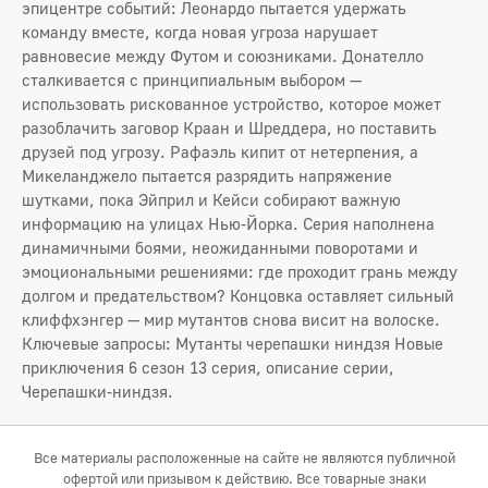
эпицентре событий: Леонардо пытается удержать
команду вместе, когда новая угроза нарушает
равновесие между Футом и союзниками. Донателло
сталкивается с принципиальным выбором —
использовать рискованное устройство, которое может
разоблачить заговор Краан и Шреддера, но поставить
друзей под угрозу. Рафаэль кипит от нетерпения, а
Микеланджело пытается разрядить напряжение
шутками, пока Эйприл и Кейси собирают важную
информацию на улицах Нью-Йорка. Серия наполнена
динамичными боями, неожиданными поворотами и
эмоциональными решениями: где проходит грань между
долгом и предательством? Концовка оставляет сильный
клиффхэнгер — мир мутантов снова висит на волоске.
Ключевые запросы: Мутанты черепашки ниндзя Новые
приключения 6 сезон 13 серия, описание серии,
Черепашки-ниндзя.
Все материалы расположенные на сайте не являются публичной
офертой или призывом к действию. Все товарные знаки